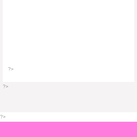
?>
?>
?>