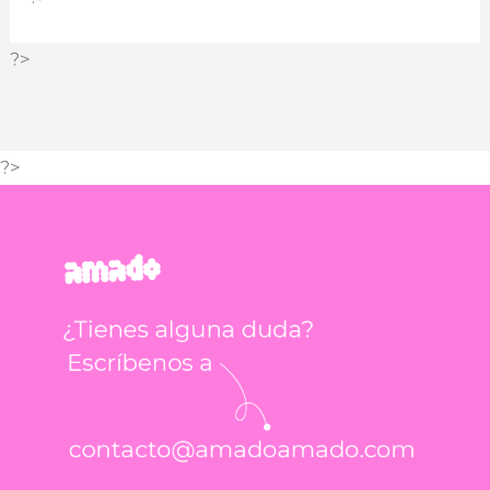
?>
?>